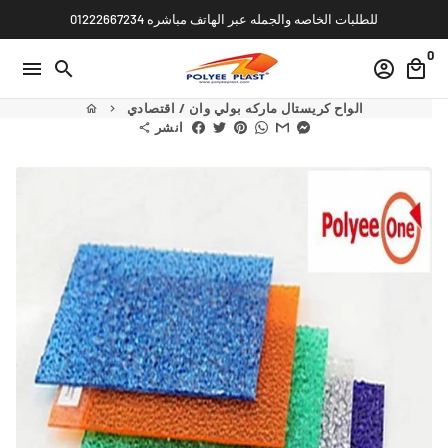
Skip
للطلبات الخاصه والجمله عبر الهاتف مباشره 01222667234
to
0
content
menu
search
account_circle
local_mall
الواح كريستال ماركه بولي وان / اقتصادي
home
keyboard_arrow_right
انشر
share