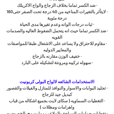
·
ضد الكسر تماما بخلاف الزجاج والواح الاكريلك
·
لايتأثر بالتغيرات المناخيه من 40 درجة تحت الصفر حتى160
درجة مئوية
·
ثبات درجات الوانه وعدم تغيرها مدى الحياة
·
ضد الكسر تماما حيث انه يتحمل الضغوط العاليه والصدمات
القويه
·
مقاوم للاحتراق ولا يساعد على الاشتعال طبقا للمواصفات
والمعايير الدوليه
·
خفيف الوزن مقارنه بالزجاج
·
سهوله تركيبه ومرونتة لتشكيله على البارد
الاستخدامات الشائعه لالواح البولى كربونيت
·
تجليد البوابات والاسوار والنوافذ للمنازل والفيلات والقصور
كبديل جيد للزجاج
·
التغطيات السماويه ( سكاى لايت بجميع اشكاله من قباب
واهرامات ومظلات )
·
تغطيات حمامات السباحة والملاعب مما يسمح بالخصوصيه