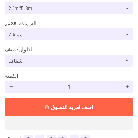
السماكه:
2.5 مم
الالوان:
شفاف
الكميه
remove
add
اضف لعربه التسوق
local_mall